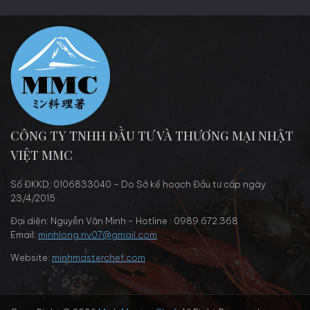
CÔNG TY TNHH ĐẦU TƯ VÀ THƯƠNG MẠI NHẬT
VIỆT MMC
Số ĐKKD: 0106833040 - Do Sở kế hoạch Đầu tư cấp ngày
23/4/2015
Đại diện: Nguyễn Văn Minh - Hotline : 0989.672.368
Email:
minhlong.nv07@gmail.com
Website:
minhmasterchef.com