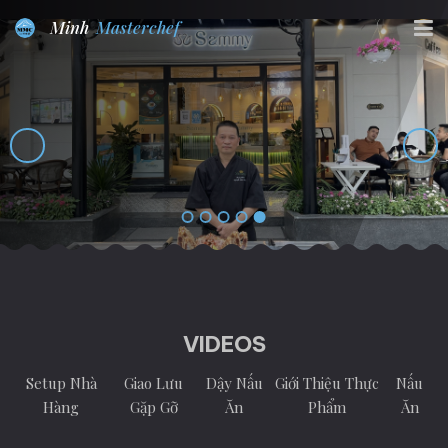
Minh
Masterchef
VIDEOS
Setup Nhà
Giao Lưu
Dậy Nấu
Giới Thiệu Thực
Nấu
Hàng
Gặp Gỡ
Ăn
Phẩm
Ăn