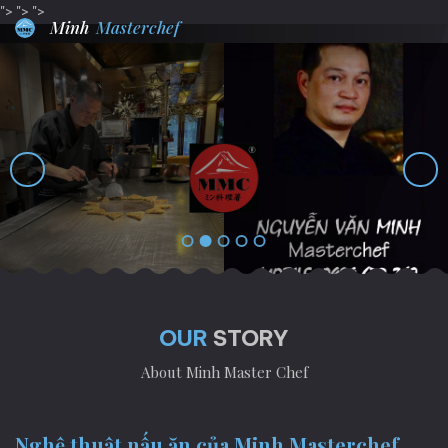
">
">
">
Minh
Masterchef
OUR
STORY
About Minh Master Chef
Nghệ thuật nấu ăn của Minh Masterchef