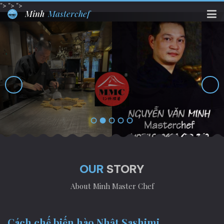
">
">
">
Minh
Masterchef
OUR
STORY
About Minh Master Chef
Cách chế biến hào Nhật Sashimi